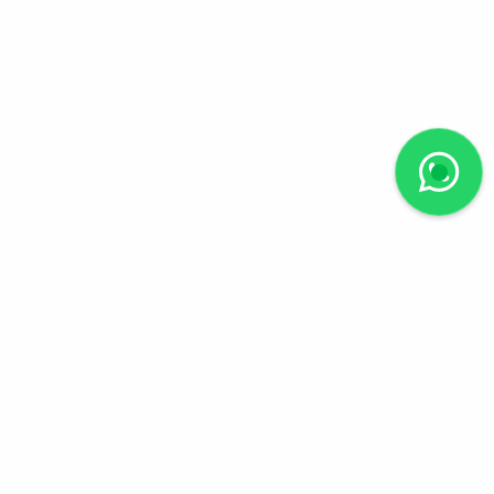
Suivez-nous
Chemin Moïse-Duboule
41, 1209 Genève
info@crestimmobilier.com