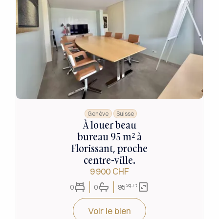
Genève
Suisse
À louer beau
bureau 95 m² à
Florissant, proche
centre-ville.
9 900 CHF
Sq.Ft
0
0
95
Voir le bien