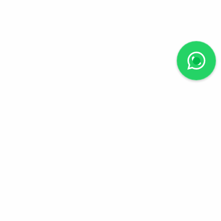
Suivez-nous
Chemin Moïse-Duboule
41, 1209 Genève
info@crestimmobilier.com
+041.(0).22.788.44.01