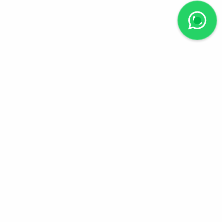
Suivez-nous
Chemin Moïse-Duboule
41, 1209 Genève
info@crestimmobilier.com
+041.(0).22.788.44.01
Pays