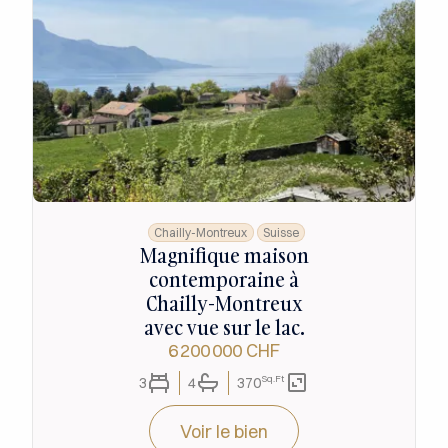
Chailly-Montreux
Suisse
Magnifique maison
contemporaine à
Chailly-Montreux
avec vue sur le lac.
6 200 000 CHF
Sq.Ft
3
4
370
Voir le bien