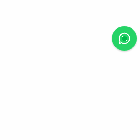
Suivez-nous
Chemin Moïse-Duboule
41, 1209 Genève
info@crestimmobilier.com
+041.(0).22.788.44.01