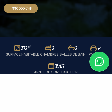
4 990 000 CHF
273
3
3
✓
m²
SURFACE HABITABLE
CHAMBRES
SALLES DE BAIN
PARKING
1967
ANNÉE DE CONSTRUCTION
Accueil
/
Vente
/
Maison
/
Suisse
/
Founex
/
Ref. pc371